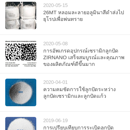
2020-05-15
26MT หลอมละลายอลูมินาสีดำส่งไป
ขอ
ยุโรปเพื่อพ่นทราย
ใบ
เสนอ
2020-05-08
การอัพเกรดอุปกรณ์เซรามิกลูกปัด
ราคา
ZIRNANO เสร็จสมบูรณ์และคุณภาพ
ของผลิตภัณฑ์ดีขึ้นมาก
แผนผัง
2020-04-01
เว็บไซต์
ความคมชัดการใช้ลูกปัดระหว่าง
ลูกปัดเซรามิกและลูกปัดแก้ว
นโยบาย
2019-06-19
ความ
การเปรียบเทียบการระเบิดลูกปัด