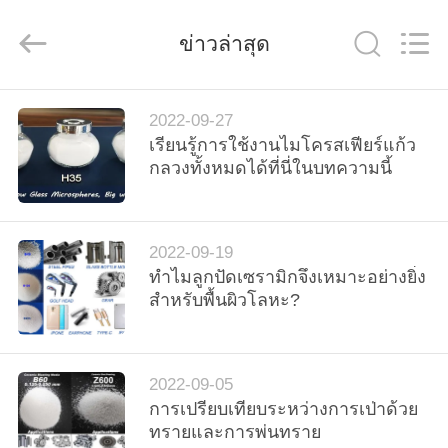
-
2026
Zhengzhou
ข่าวล่าสุด
Zhengtong
Abrasive
Import&Export
Co.,Ltd.
All
Rights
บ้าน
Reserved.
2022-09-27
เรียนรู้การใช้งานไมโครสเฟียร์แก้ว
กลวงทั้งหมดได้ที่นี่ในบทความนี้
สินค้า
2022-09-19
วิดีโอ
ทำไมลูกปัดเซรามิกจึงเหมาะอย่างยิ่ง
สำหรับพื้นผิวโลหะ?
เกี่ยว
กับ
2022-09-05
การเปรียบเทียบระหว่างการเป่าด้วย
เรา
ทรายและการพ่นทราย