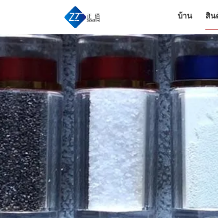
บ้าน
สิน