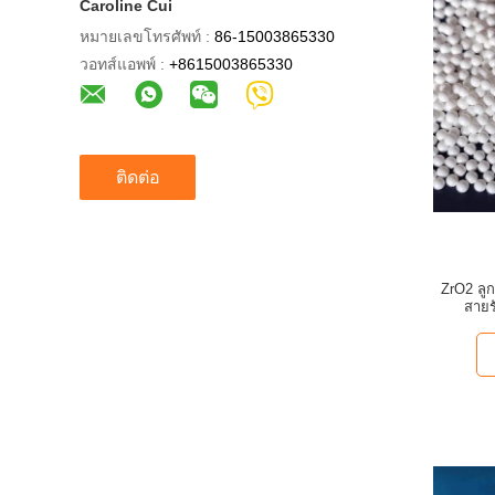
Caroline Cui
หมายเลขโทรศัพท์ :
86-15003865330
วอทส์แอพพ์ :
+8615003865330
ติดต่อ
ZrO2 ลู
สายร