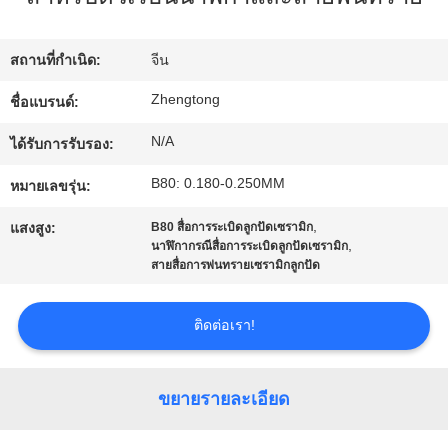
ทัวร์
สถานที่กำเนิด:
จีน
โรงงาน
Zhengtong
ชื่อแบรนด์:
N/A
ได้รับการรับรอง:
ควบคุม
B80: 0.180-0.250MM
หมายเลขรุ่น:
คุณภาพ
,
แสงสูง:
B80 สื่อการระเบิดลูกปัดเซรามิก
,
นาฬิกากรณีสื่อการระเบิดลูกปัดเซรามิก
สายสื่อการพ่นทรายเซรามิกลูกปัด
ติดต่อ
ติดต่อเรา!
เรา
ขยายรายละเอียด
ข่าว