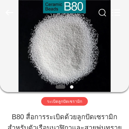
-
2026
Zhengzhou
Zhengtong
Abrasive
Import&Export
Co.,Ltd.
All
Rights
บ้าน
Reserved.
สินค้า
วิดีโอ
เกี่ยว
ระเบิดลูกปัดเซรามิก
กับ
B80 สื่อการระเบิดด้วยลูกปัดเซรามิก
เรา
สำหรับตัวเรือนนาฬิกาและสายพ่นทราย