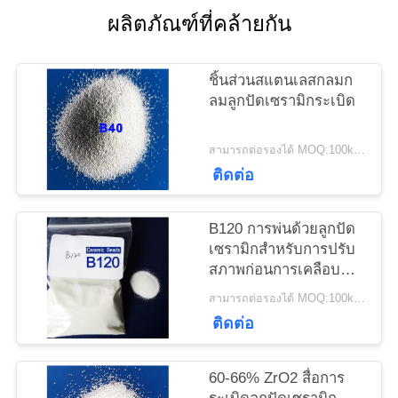
ผลิตภัณฑ์ที่คล้ายกัน
ขอ
ชิ้นส่วนสแตนเลสกลมก
ใบ
ลมลูกปัดเซรามิกระเบิด
เสนอ
สามารถต่อรองได้ MOQ:100kgs
ราคา
ติดต่อ
B120 การพ่นด้วยลูกปัด
แผนผัง
เซรามิกสำหรับการปรับ
สภาพก่อนการเคลือบ
เว็บไซต์
ด้วยการพ่นแบบเปียก
สามารถต่อรองได้ MOQ:100kgs
ติดต่อ
นโยบาย
60-66% ZrO2 สื่อการ
ความ