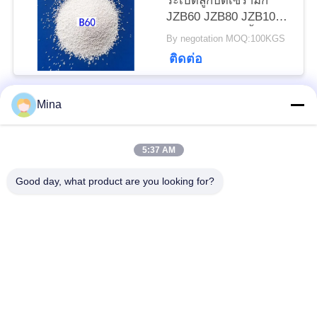
ระเบิดลูกปัดเซรามิก
JZB60 JZB80 JZB100
เป็น
JZB120 สำหรับชิ้นส่วนส
By negotation MOQ:100KGS
แตนเลส
ส่วน
ติดต่อ
ตัว
Mina
หมวดหมู่ยอดนิยม
ทั้งหมด
5:37 AM
ระเบิดลูกปัดเซรามิก
สื่อการระเบิดเซรามิก
Good day, what product are you looking for?
Ceramic Shot
สื่อการเจียรนัย
Peening
ลูกปัดเซอร์โคเนียมซิลิ
สื่อการเจียระไนเซรา
เกต
มิก