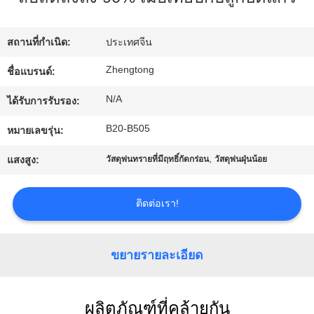
ทัวร์
สถานที่กำเนิด:
ประเทศจีน
โรงงาน
Zhengtong
ชื่อแบรนด์:
N/A
ได้รับการรับรอง:
ควบคุม
B20-B505
หมายเลขรุ่น:
คุณภาพ
,
แสงสูง:
วัสดุพ่นทรายที่มีฤทธิ์กัดกร่อน
วัสดุพ่นฝุ่นน้อย
ติดต่อเรา!
ติดต่อ
เรา
ขยายรายละเอียด
ข่าว
ผลิตภัณฑ์ที่คล้ายกัน