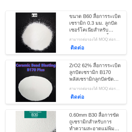
ขอ
ขนาด B60 สื่อการระเบิด
เซรามิก 0.3 มม. ลูกปัด
ใบ
เซอร์โคเนียสำหรับ
อุปกรณ์การรักษาพื้นผิว
สามารถต่อรองได้ MOQ:ต่อรองได้
เสนอ
ติดต่อ
ราคา
ZrO2 62% สื่อการระเบิด
ลูกปัดเซรามิก B170
แผนผัง
พลัสเซรามิกลูกปัดขัด
Deblurrings
สามารถต่อรองได้ MOQ:ต่อรองได้
เว็บไซต์
ติดต่อ
นโยบาย
0.60mm B30 สื่อการขัด
ถูเซรามิกสำหรับการ
ความ
ทำความสะอาดแม่พิมพ์