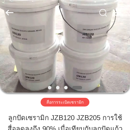
-
2026
Zhengzhou
Zhengtong
Abrasive
Import&Export
Co.,Ltd.
All
Rights
บ้าน
Reserved.
สินค้า
วิดีโอ
เกี่ยว
สื่อการระเบิดเซรามิก
กับ
ลูกปัดเซรามิก JZB120 JZB205 การใช้
เรา
สื่อลดลงถึง 90% เมื่อเทียบกับลูกปัดแก้ว