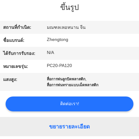
ขึ้นรูป
ทัวร์
สถานที่กำเนิด:
มณฑลเหอหนาน จีน
โรงงาน
Zhengtong
ชื่อแบรนด์:
N/A
ได้รับการรับรอง:
ควบคุม
PC20-PA120
หมายเลขรุ่น:
คุณภาพ
,
แสงสูง:
สื่อการพ่นลูกปัดพลาสติก
สื่อการพ่นทรายแบบเม็ดพลาสติก
ติดต่อ
ติดต่อเรา!
เรา
ขยายรายละเอียด
ข่าว