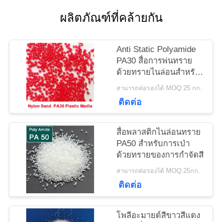
ผลิตภัณฑ์ที่คล้ายกัน
ขอ
ใบ
Anti Static Polyamide
PA30 สื่อการพ่นทราย
เสนอ
ด้วยทรายไนล่อนสำหรับ
การขัดเรซิน
สามารถต่อรองได้ MOQ:25 กก.
ราคา
ติดต่อ
แผนผัง
สื่อพลาสติกไนล่อนทราย
PA50 สำหรับการเป่า
เว็บไซต์
ด้วยทรายของการกำจัดสี
สามารถต่อรองได้ MOQ:25กก.
ติดต่อ
นโยบาย
ความ
โพลีอะมายด์สีขาวสีแดง