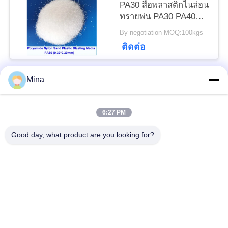
PA30 สื่อพลาสติกไนล่อน
เป็น
ทรายพ่น PA30 PA40
PA20 ลบคม
By negotiation MOQ:100kgs
ส่วน
ติดต่อ
ตัว
Mina
หมวดหมู่ยอดนิยม
ทั้งหมด
6:27 PM
ระเบิดลูกปัดเซรามิก
สื่อการระเบิดเซรามิก
Good day, what product are you looking for?
Ceramic Shot
สื่อการเจียรนัย
Peening
ลูกปัดเซอร์โคเนียมซิลิ
สื่อการเจียระไนเซรา
เกต
มิก