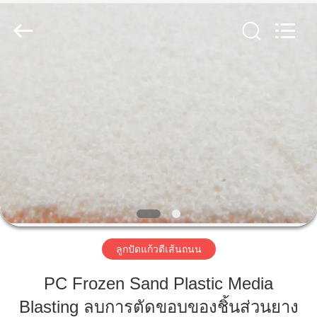
-
2026
Zhengzhou
Zhengtong
Abrasive
Import&Export
Co.,Ltd.
All
Rights
บ้าน
Reserved.
สินค้า
วิดีโอ
เกี่ยว
ลูกปัดแก้วตีเส้นถนน
กับ
PC Frozen Sand Plastic Media
เรา
Blasting ลบการตัดขอบของชิ้นส่วนยาง